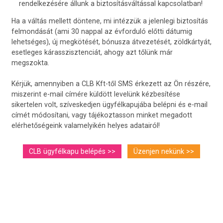
rendelkezésére állunk a biztosításváltással kapcsolatban!
Ha a váltás mellett döntene, mi intézzük a jelenlegi biztosítás
felmondását (ami 30 nappal az évforduló előtti dátumig
lehetséges), új megkötését, bónusza átvezetését, zöldkártyát,
esetleges kárasszisztenciát, ahogy azt tőlünk már
megszokta.
Kérjük, amennyiben a CLB Kft-től SMS érkezett az Ön részére,
miszerint e-mail címére küldött levelünk kézbesítése
sikertelen volt, szíveskedjen ügyfélkapujába belépni és e-mail
címét módosítani, vagy tájékoztasson minket megadott
elérhetőségeink valamelyikén helyes adatairól!
CLB ügyfélkapu belépés >>
Üzenjen nekünk >>