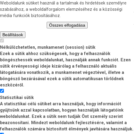
Weboldalunk sütiket használ a tartalmak és hirdetések személyre
szabásához, a weboldalforgalom elemzéséhez és a közösségi
média funkciók biztosításához.
Összes elfogadása
Beállítások
Nélkülözhetetlen, munkamenet (session) sütik
Ezek a sütik ahhoz szükségesek, hogy a felhasználók
böngészhessék weboldalunkat, használják annak funkciót. Ezen
sütik érvényességi ideje kizárólag a felhasználó aktuális
látogatására vonatkozik, a munkamenet végeztével, illetve a
böngésző bezárásával ezek a sütik automatikusan törlődnek
eszközéről.
Statisztikai sütik
A statisztikai célú sütiket arra használjuk, hogy információt
gyűjtsünk azzal kapcsolatban, hogyan használják látogatóink
weboldalunkat. Ezek a sütik nem tudják Önt személy szerint
beazonosítani. Mindezt weboldalunk fejlesztésére, valamint a
felhasználók számára biztosított élmények javítására használjuk.