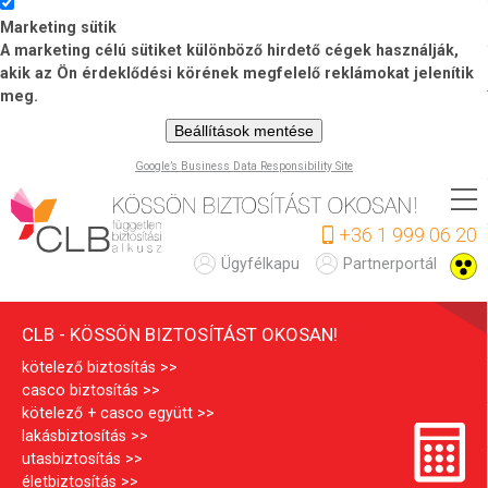
Marketing sütik
A marketing célú sütiket különböző hirdető cégek használják,
akik az Ön érdeklődési körének megfelelő reklámokat jelenítik
meg.
Beállítások mentése
Google’s Business Data Responsibility Site
Ugrás
a
+36 1 999 06 20
tartalomra
C
Ügyfélkapu
Partnerportál
L
CLB - KÖSSÖN BIZTOSÍTÁST OKOSAN!
B
kötelező biztosítás
casco biztosítás
kötelező + casco együtt
lakásbiztosítás
utasbiztosítás
életbiztosítás