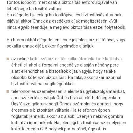
fontos időpont, mert csak a biztosítás évfordulójával van
lehetősége biztosítót váltani.
Ha elégedett jelenlegi biztosítójával és biztosításával, annak
díjával, akkor Önnek az esedékes díjak megfizetésén kívül
nincs egyéb teendője, a meglévő biztosítása ezzel folytatódik.
Ha bármi okból elégedetlen lenne jelenlegi biztosítójával, vagy
sokallja annak díját, akkor figyelmébe ajánljuk:
az online
kötelező biztosítás kalkulátorunkat ide kattintva
érheti el, ahol a forgalmi engedélye alapján néhány perc
alatt ellenőrizheti a biztosítók díját, vagyis, hogy talál-e
olcsóbb kötelező biztosítást. Ha talál, akkor akár azonnal
biztosítót válthat segítségünkkel.
telefonon és személyesen is elérheti ügyfélszolgálatainkat,
ahol szakértőink várják Önt és hívását elérhetőségeinken.
Ügyfélszolgálatunk segít Önnek számolni és dönteni, hogy
érdemes-e biztosítást váltania. Ha telefonon éppen
foglaltak lennénk, akkor az alábbi Üzenjen nekünk gombra
kattintva írjon nekünk. Ha jelenlegi biztosítását személyesen
kötötte meg a CLB helybeli partnerénél, úgy ott is