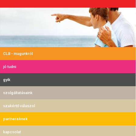
CLB - magunkról
jó tudni
gyik
szolgáltatásaink
szakértő válaszol
partnereknek
kapcsolat