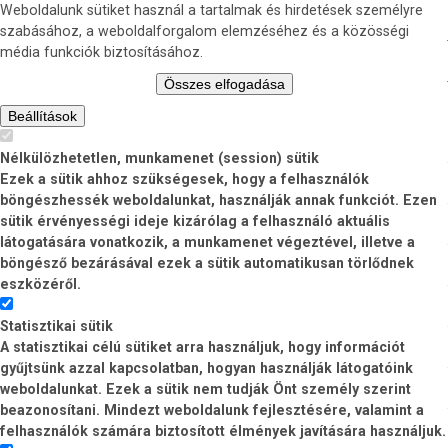
Weboldalunk sütiket használ a tartalmak és hirdetések személyre
szabásához, a weboldalforgalom elemzéséhez és a közösségi
média funkciók biztosításához.
Összes elfogadása
Beállítások
Nélkülözhetetlen, munkamenet (session) sütik
Ezek a sütik ahhoz szükségesek, hogy a felhasználók
böngészhessék weboldalunkat, használják annak funkciót. Ezen
sütik érvényességi ideje kizárólag a felhasználó aktuális
látogatására vonatkozik, a munkamenet végeztével, illetve a
böngésző bezárásával ezek a sütik automatikusan törlődnek
eszközéről.
Statisztikai sütik
A statisztikai célú sütiket arra használjuk, hogy információt
gyűjtsünk azzal kapcsolatban, hogyan használják látogatóink
weboldalunkat. Ezek a sütik nem tudják Önt személy szerint
beazonosítani. Mindezt weboldalunk fejlesztésére, valamint a
felhasználók számára biztosított élmények javítására használjuk.