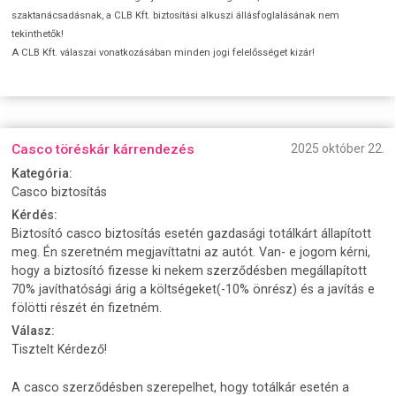
szaktanácsadásnak, a CLB Kft. biztosítási alkuszi állásfoglalásának nem
tekinthetők!
A CLB Kft. válaszai vonatkozásában minden jogi felelősséget kizár!
Casco töréskár kárrendezés
2025 október 22.
Kategória:
Casco biztosítás
Kérdés:
Biztosító casco biztosítás esetén gazdasági totálkárt állapított
meg. Én szeretném megjavíttatni az autót. Van- e jogom kérni,
hogy a biztosító fizesse ki nekem szerződésben megállapított
70% javíthatósági árig a költségeket(-10% önrész) és a javítás e
fölötti részét én fizetném.
Válasz:
Tisztelt Kérdező!
A casco szerződésben szerepelhet, hogy totálkár esetén a