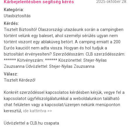
Kárbejelentésben segítség kérés
2025 október 28.
Kategória:
Utasbiztosítás
Kérdés:
Tisztelt Biztosító! Olaszországi utazásunk során a campingben
történt velünk egy baleset, ahol személyi sérülés ugyan nem
történt viszont egy ablaküveg betört. A camping emiatt a 200
Eurós kauciót nem adta vissza. Hogyan és hol tudjuk a
biztosítást érvényesíteni? Szerződésszám: CLB szerződésszám:
****** Kötvényszám: ****** Köszönettel: Stejer-Nyilas
Zsuzsanna Üdvözlettel: Stejer-Nyilas Zsuzsanna
Válasz:
Tisztelt Kérdező!
Konkrét szerződéssel kapcsolatos kérdésben kérjük, vegye fel a
kapcsolatot ügyfélszolgálatunkkal a weboldalunkon található
chat felületen vagy a kapcsolat/üzenjen nekünk menüponton
keresztül,
ide kattintva >>
Üdvözlettel a CLB.hu csapata