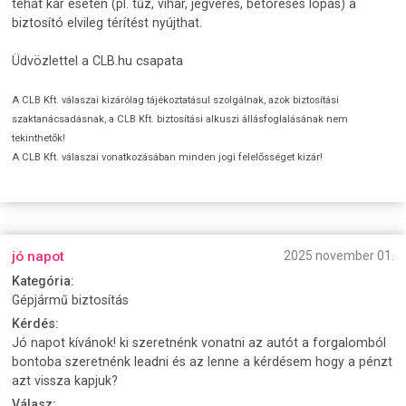
tehát kár esetén (pl. tűz, vihar, jégverés, betöréses lopás) a
biztosító elvileg térítést nyújthat.
Üdvözlettel a CLB.hu csapata
A CLB Kft. válaszai kizárólag tájékoztatásul szolgálnak, azok biztosítási
szaktanácsadásnak, a CLB Kft. biztosítási alkuszi állásfoglalásának nem
tekinthetők!
A CLB Kft. válaszai vonatkozásában minden jogi felelősséget kizár!
jó napot
2025 november 01.
Kategória:
Gépjármű biztosítás
Kérdés:
Jó napot kívánok! ki szeretnénk vonatni az autót a forgalomból
bontoba szeretnénk leadni és az lenne a kérdésem hogy a pénzt
azt vissza kapjuk?
Válasz: