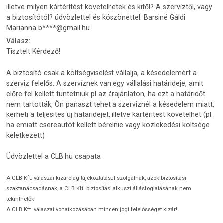
illetve milyen kártérítést követelhetek és kitől? A szervíztől, vagy
a biztosítótól? üdvözlettel és köszönettel: Barsiné Gáldi
Marianna b****@gmail.hu
Válasz:
Tisztelt Kérdező!
A biztosító csak a költségviselést vállalja, a késedelemért a
szerviz felelős. A szervíznek van egy vállalási határideje, amit
előre fel kellett tüntetniük pl az árajánlaton, ha ezt a határidőt
nem tartották, Ön panaszt tehet a szerviznél a késedelem miatt,
kérheti a teljesítés új határidejét, illetve kártérítést követelhet (pl.
ha emiatt csereautót kellett bérelnie vagy közlekedési költsége
keletkezett)
Üdvözlettel a CLB.hu csapata
A CLB Kft. válaszai kizárólag tájékoztatásul szolgálnak, azok biztosítási
szaktanácsadásnak, a CLB Kft. biztosítási alkuszi állásfoglalásának nem
tekinthetők!
A CLB Kft. válaszai vonatkozásában minden jogi felelősséget kizár!