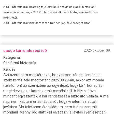
A CLB Kft. válaszai kizárólag tájékoztatásul szolgálnak, azok biztosítási
szaktanácsadásnak, a CLB Kft. biztosítási alkuszi állásfoglalásának nem
tekinthetők!
A CLB Kft. válaszai vonatkozásában minden jogi felelősséget kizár!
casco kárrendezési idő
2025 október 09.
Kategória:
Gépjármű biztosítás
Kérdés:
Azt szeretném megkérdezni, hogy casco kár bejelentése a
szakszervíz felé megtörtént 2025.08.28-án, akkor azt monda
(telefonon) az szervízben az ügyintéző, hogy kb 1 hónap és
megérkezik az alkatrész amit cserélni kell. A biztosítóval
mindent egyeztettek, a kár rendezését a biztosító vállalta. A mai
napi nem kaptam értesítést arról, hogy vihetem az autót
javításra. Ma telefonon érdeklődtem, nem tudtak semmit
mondani. Mennyi idő alatt kell elvégezni a javítás ilyen esetben,