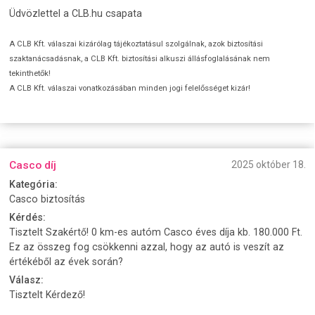
Üdvözlettel a CLB.hu csapata
A CLB Kft. válaszai kizárólag tájékoztatásul szolgálnak, azok biztosítási
szaktanácsadásnak, a CLB Kft. biztosítási alkuszi állásfoglalásának nem
tekinthetők!
A CLB Kft. válaszai vonatkozásában minden jogi felelősséget kizár!
Casco díj
2025 október 18.
Kategória:
Casco biztosítás
Kérdés:
Tisztelt Szakértő! 0 km-es autóm Casco éves díja kb. 180.000 Ft.
Ez az összeg fog csökkenni azzal, hogy az autó is veszít az
értékéből az évek során?
Válasz:
Tisztelt Kérdező!