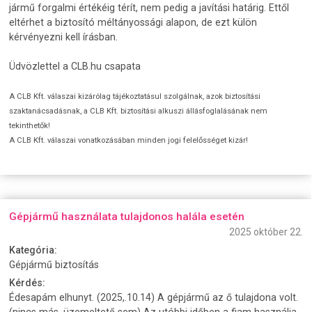
jármű forgalmi értékéig térít, nem pedig a javítási határig. Ettől
eltérhet a biztosító méltányossági alapon, de ezt külön
kérvényezni kell írásban.
Üdvözlettel a CLB.hu csapata
A CLB Kft. válaszai kizárólag tájékoztatásul szolgálnak, azok biztosítási
szaktanácsadásnak, a CLB Kft. biztosítási alkuszi állásfoglalásának nem
tekinthetők!
A CLB Kft. válaszai vonatkozásában minden jogi felelősséget kizár!
Gépjármű használata tulajdonos halála esetén
2025 október 22.
Kategória:
Gépjármű biztosítás
Kérdés:
Édesapám elhunyt. (2025,.10.14) A gépjármű az ő tulajdona volt.
(nincs más, üzemeltető sem) Az utóbbi időben a fiam használja.