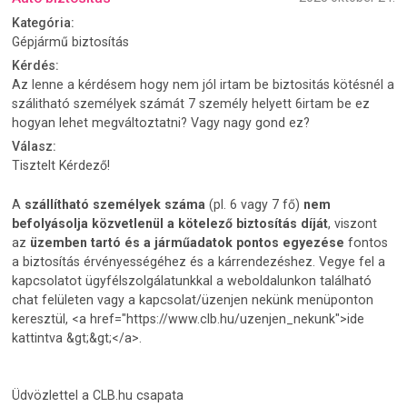
Kategória:
Gépjármű biztosítás
Kérdés:
Az lenne a kérdésem hogy nem jól irtam be biztositás kötésnél a
szálitható személyek számát 7 személy helyett 6irtam be ez
hogyan lehet megváltoztatni? Vagy nagy gond ez?
Válasz:
Tisztelt Kérdező!
A
szállítható személyek száma
(pl. 6 vagy 7 fő)
nem
befolyásolja közvetlenül a kötelező biztosítás díját
, viszont
az
üzemben tartó és a járműadatok pontos egyezése
fontos
a biztosítás érvényességéhez és a kárrendezéshez. Vegye fel a
kapcsolatot ügyfélszolgálatunkkal a weboldalunkon található
chat felületen vagy a kapcsolat/üzenjen nekünk menüponton
keresztül, <a href="https://www.clb.hu/uzenjen_nekunk">ide
kattintva &gt;&gt;</a>.
Üdvözlettel a CLB.hu csapata