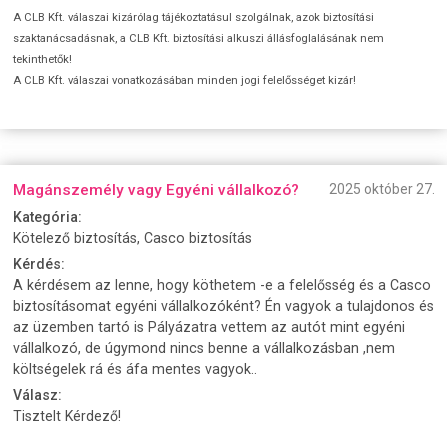
A CLB Kft. válaszai kizárólag tájékoztatásul szolgálnak, azok biztosítási
szaktanácsadásnak, a CLB Kft. biztosítási alkuszi állásfoglalásának nem
tekinthetők!
A CLB Kft. válaszai vonatkozásában minden jogi felelősséget kizár!
Magánszemély vagy Egyéni vállalkozó?
2025 október 27.
Kategória:
Kötelező biztosítás, Casco biztosítás
Kérdés:
A kérdésem az lenne, hogy köthetem -e a felelősség és a Casco
biztosításomat egyéni vállalkozóként? Én vagyok a tulajdonos és
az üzemben tartó is Pályázatra vettem az autót mint egyéni
vállalkozó, de úgymond nincs benne a vállalkozásban ,nem
költségelek rá és áfa mentes vagyok..
Válasz:
Tisztelt Kérdező!