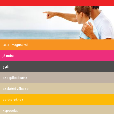
CLB - magunkról
jó tudni
gyik
szolgáltatásaink
szakértő válaszol
partnereknek
kapcsolat