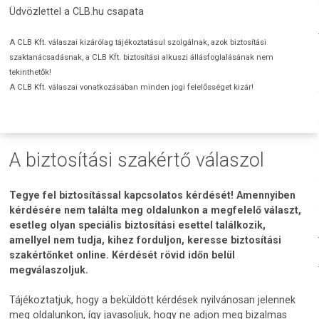
Üdvözlettel a CLB.hu csapata
A CLB Kft. válaszai kizárólag tájékoztatásul szolgálnak, azok biztosítási
szaktanácsadásnak, a CLB Kft. biztosítási alkuszi állásfoglalásának nem
tekinthetők!
A CLB Kft. válaszai vonatkozásában minden jogi felelősséget kizár!
A biztosítási szakértő válaszol
Tegye fel biztosítással kapcsolatos kérdését! Amennyiben
kérdésére nem találta meg oldalunkon a megfelelő választ,
esetleg olyan speciális biztosítási esettel találkozik,
amellyel nem tudja, kihez forduljon, keresse biztosítási
szakértőnket online. Kérdését rövid időn belül
megválaszoljuk.
Tájékoztatjuk, hogy a beküldött kérdések nyilvánosan jelennek
meg oldalunkon, így javasoljuk, hogy ne adjon meg bizalmas