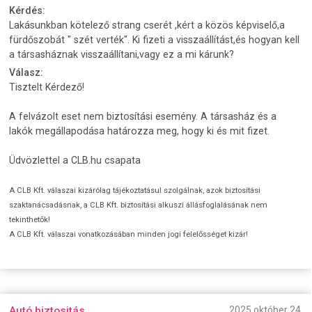
Kérdés:
Lakásunkban kötelező strang cserét ,kért a közös képviselő,a
fürdőszobát " szét verték". Ki fizeti a visszaállítást,és hogyan kell
a társasháznak visszaállítani,vagy ez a mi kárunk?
Válasz:
Tisztelt Kérdező!
A felvázolt eset nem biztosítási esemény. A társasház és a
lakók megállapodása határozza meg, hogy ki és mit fizet.
Üdvözlettel a CLB.hu csapata
A CLB Kft. válaszai kizárólag tájékoztatásul szolgálnak, azok biztosítási
szaktanácsadásnak, a CLB Kft. biztosítási alkuszi állásfoglalásának nem
tekinthetők!
A CLB Kft. válaszai vonatkozásában minden jogi felelősséget kizár!
Autó biztositás
2025 október 24.