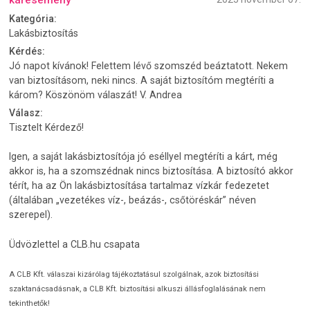
káresemény
Kategória:
Lakásbiztosítás
Kérdés:
Jó napot kívánok! Felettem lévő szomszéd beáztatott. Nekem
van biztosításom, neki nincs. A saját biztosítóm megtéríti a
károm? Köszönöm válaszát! V. Andrea
Válasz:
Tisztelt Kérdező!
Igen, a saját lakásbiztosítója jó eséllyel megtéríti a kárt, még
akkor is, ha a szomszédnak nincs biztosítása. A biztosító akkor
térít, ha az Ön lakásbiztosítása tartalmaz vízkár fedezetet
(általában „vezetékes víz-, beázás-, csőtöréskár” néven
szerepel).
Üdvözlettel a CLB.hu csapata
A CLB Kft. válaszai kizárólag tájékoztatásul szolgálnak, azok biztosítási
szaktanácsadásnak, a CLB Kft. biztosítási alkuszi állásfoglalásának nem
tekinthetők!