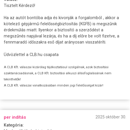
Tisztelt Kérdező!
Ha az autót bontóba adja és kivonják a forgalomból , akkor a
kötelező gépjármű-felelősségbiztosítás (KGFB) is megszűnik
érdekmúlás miatt. Ilyenkor a biztosító a szerződést a
megszűnés napjával lezárja, és ha a díj előre be volt fizetve, a
fennmaradó időszakra eső díjat arányosan visszatéríti.
Üdvözlettel a CLB.hu csapata
A CLB Kft. válaszai kizárólag tájékoztatásul szolgálnak, azok biztosítási
szaktanácsadásnak, a CLB Kft. biztosítási alkuszi állásfoglalásának nem
tekinthetők!
A CLB Kft. válaszai vonatkozásában minden jogi felelősséget kizár!
per indítás
2025 október 30.
Kategória: