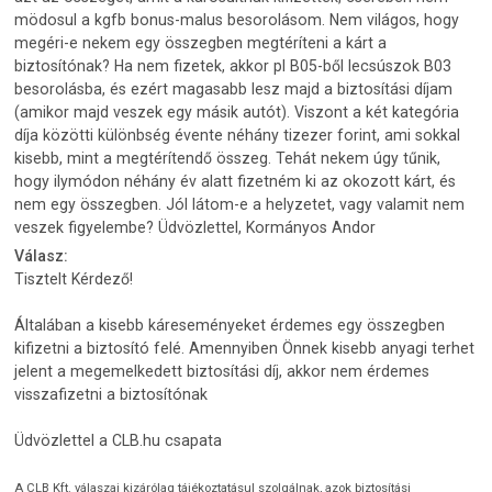
mödosul a kgfb bonus-malus besorolásom. Nem világos, hogy
megéri-e nekem egy összegben megtéríteni a kárt a
biztosítónak? Ha nem fizetek, akkor pl B05-ből lecsúszok B03
besorolásba, és ezért magasabb lesz majd a biztosítási díjam
(amikor majd veszek egy másik autót). Viszont a két kategória
díja közötti különbség évente néhány tizezer forint, ami sokkal
kisebb, mint a megtérítendő összeg. Tehát nekem úgy tűnik,
hogy ilymódon néhány év alatt fizetném ki az okozott kárt, és
nem egy összegben. Jól látom-e a helyzetet, vagy valamit nem
veszek figyelembe? Üdvözlettel, Kormányos Andor
Válasz:
Tisztelt Kérdező!
Általában a kisebb káreseményeket érdemes egy összegben
kifizetni a biztosító felé. Amennyiben Önnek kisebb anyagi terhet
jelent a megemelkedett biztosítási díj, akkor nem érdemes
visszafizetni a biztosítónak
Üdvözlettel a CLB.hu csapata
A CLB Kft. válaszai kizárólag tájékoztatásul szolgálnak, azok biztosítási