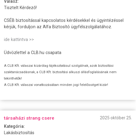
Válasz:
Tisztelt Kérdező!
CSÉB biztosítással kapcsolatos kérdésekkel és ügyintézéssel
kérjük, forduljon az Alfa Biztosító ügyfélszolgálatához.
ide kattintva >>
Üdvözlettel a CLB.hu csapata
A CLB Kft. válaszai kizárólag tájékoztatásul szolgálnak, azok biztosítási
szaktanácsadásnak, a CLB Kft. biztosítási alkuszi állásfoglalásának nem
tekinthetők!
A CLB Kft. válaszai vonatkozásában minden jogi felelősséget kizár!
társaházi strang csere
2025 október 25.
Kategória:
Lakásbiztosítás