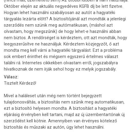
Október elején az aktuális negyedéves KGFB díj be lett fizetve.
Hogyan lehet használni szabályosan az autót a hagyatéki
tárgyalás lezárta előtt? A biztosítójánál azt mondták a jelenlegi
szerződés nem szünik meg autómatikusan, (máshol azt
olvastam, hogy megszűnik) de hogy lehet-e használni abban
nem biztos. A rendőrséget is kérdeztem, ott azt mondták, hogy
leegyszerűsítve ne használjuk. Kérdeztem közjegyzőt, ő azt
mondta meg kell várni a hagyatéki tárgyalást. Ezt a probléma
sok embert érinthet és mégsem egyszerű értelmes választ
találni rá. Internetes cikkekben olvastam erről, jogszabályra
hívatkoznak de nem írják sehol hogy ez melyik jogszabály.
Válasz:
Tisztelt Kérdező!
Mivel a haláleset után még nem történt bejegyzett
tulajdonosváltás, a biztosítás nem szűnik meg automatikusan,
ezt a biztosító helyesen mondta. A biztosítást a hagyatéki
eljárásig érvényben kell tartani, majd az új üzembentartónak új
szerződést kell kötnie. Amennyiben van érvényes kötelező
biztosítás és műszaki az autón, úgy lehet használni.