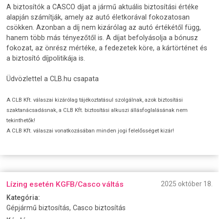
A biztosítók a CASCO díjat a jármű aktuális biztosítási értéke
alapján számítják, amely az autó életkorával fokozatosan
csökken. Azonban a díj nem kizárólag az autó értékétől függ,
hanem több más tényezőtől is. A díjat befolyásolja a bónusz
fokozat, az önrész mértéke, a fedezetek köre, a kártörténet és
a biztosító díjpolitikája is.
Üdvözlettel a CLB.hu csapata
A CLB Kft. válaszai kizárólag tájékoztatásul szolgálnak, azok biztosítási
szaktanácsadásnak, a CLB Kft. biztosítási alkuszi állásfoglalásának nem
tekinthetők!
A CLB Kft. válaszai vonatkozásában minden jogi felelősséget kizár!
Lízing esetén KGFB/Casco váltás
2025 október 18.
Kategória:
Gépjármű biztosítás, Casco biztosítás