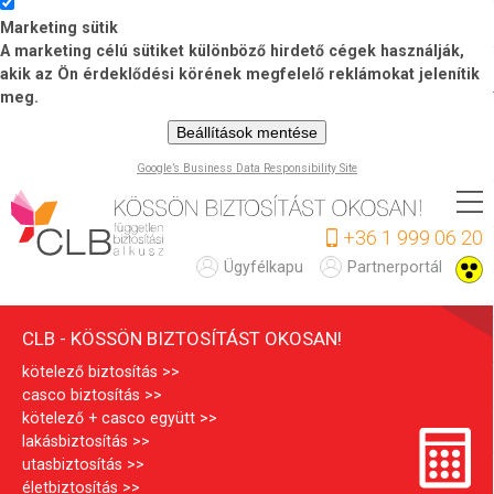
Marketing sütik
A marketing célú sütiket különböző hirdető cégek használják,
akik az Ön érdeklődési körének megfelelő reklámokat jelenítik
meg.
Beállítások mentése
Google’s Business Data Responsibility Site
Ugrás
a
+36 1 999 06 20
tartalomra
C
Ügyfélkapu
Partnerportál
L
CLB - KÖSSÖN BIZTOSÍTÁST OKOSAN!
B
kötelező biztosítás
casco biztosítás
kötelező + casco együtt
lakásbiztosítás
utasbiztosítás
életbiztosítás