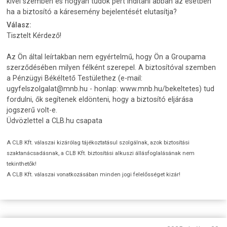
kivel szemben és hogyan tudok pert indítani abban az esetben
ha a biztosító a káresemény bejelentését elutasítja?
Válasz:
Tisztelt Kérdező!
Az Ön által leírtakban nem egyértelmű, hogy Ön a Groupama
szerződésében milyen félként szerepel. A biztosítóval szemben
a Pénzügyi Békéltető Testülethez (e-mail:
ugyfelszolgalat@mnb.hu - honlap: www.mnb.hu/bekeltetes) tud
fordulni, ők segítenek eldönteni, hogy a biztosító eljárása
jogszerű volt-e.
Üdvözlettel a CLB.hu csapata
A CLB Kft. válaszai kizárólag tájékoztatásul szolgálnak, azok biztosítási
szaktanácsadásnak, a CLB Kft. biztosítási alkuszi állásfoglalásának nem
tekinthetők!
A CLB Kft. válaszai vonatkozásában minden jogi felelősséget kizár!