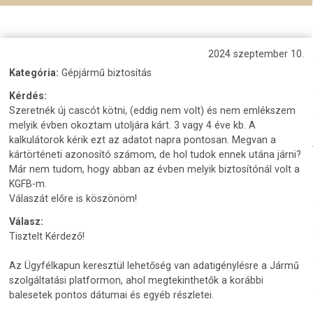
2024 szeptember 10.
Kategória:
Gépjármű biztosítás
Kérdés:
Szeretnék új cascót kötni, (eddig nem volt) és nem emlékszem
melyik évben okoztam utoljára kárt. 3 vagy 4 éve kb. A
kalkulátorok kérik ezt az adatot napra pontosan. Megvan a
kártörténeti azonosító számom, de hol tudok ennek utána járni?
Már nem tudom, hogy abban az évben melyik biztosítónál volt a
KGFB-m.
Válaszát előre is köszönöm!
Válasz:
Tisztelt Kérdező!
Az Ügyfélkapun keresztül lehetőség van adatigénylésre a Jármű
szolgáltatási platformon, ahol megtekinthetők a korábbi
balesetek pontos dátumai és egyéb részletei.