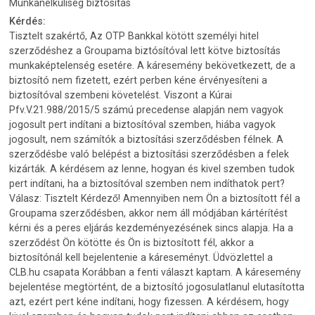
Munkanélküliség biztosítás
Kérdés:
Tisztelt szakértő, Az OTP Bankkal kötött személyi hitel
szerződéshez a Groupama biztósítóval lett kötve biztosítás
munkaképtelenség esetére. A káresemény bekövetkezett, de a
biztosító nem fizetett, ezért perben kéne érvényesíteni a
biztosítóval szembeni követelést. Viszont a Kúrai
Pfv.V.21.988/2015/5 számú precedense alapján nem vagyok
jogosult pert indítani a biztosítóval szemben, hiába vagyok
jogosult, nem számítók a biztosítási szerződésben félnek. A
szerződésbe való belépést a biztosítási szerződésben a felek
kizárták. A kérdésem az lenne, hogyan és kivel szemben tudok
pert indítani, ha a biztosítóval szemben nem indíthatok pert?
Válasz: Tisztelt Kérdező! Amennyiben nem Ön a biztosított fél a
Groupama szerződésben, akkor nem áll módjában kártérítést
kérni és a peres eljárás kezdeményezésének sincs alapja. Ha a
szerződést Ön kötötte és Ön is biztosított fél, akkor a
biztosítónál kell bejelentenie a káreseményt. Üdvözlettel a
CLB.hu csapata Korábban a fenti választ kaptam. A káresemény
bejelentése megtörtént, de a biztosító jogosulatlanul elutasította
azt, ezért pert kéne indítani, hogy fizessen. A kérdésem, hogy