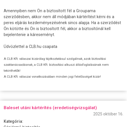
Amennyiben nem Ön a biztosított fél a Groupama
szerződésben, akkor nem áll módjában kártérítést kérni és a
peres eljárás kezdeményezésének sincs alapja. Ha a szerződést
Ön kötötte és Ön is biztosított fél, akkor a biztosítónál kell
bejelentenie a káreseményt.
Üdvözlettel a CLB.hu csapata
A CLB Kft. válaszai kizárólag tájékoztatásul szolgálnak, azok biztosítási
szaktanácsadásnak, a CLB Kft. biztosítási alkuszi állásfoglalásának nem
tekinthetők!
A CLB Kft. válaszai vonatkozásában minden jogi felelősséget kizár!
Baleset utáni kártérítés (eredetiségvizsgálat)
2025 október 16.
Kategória: