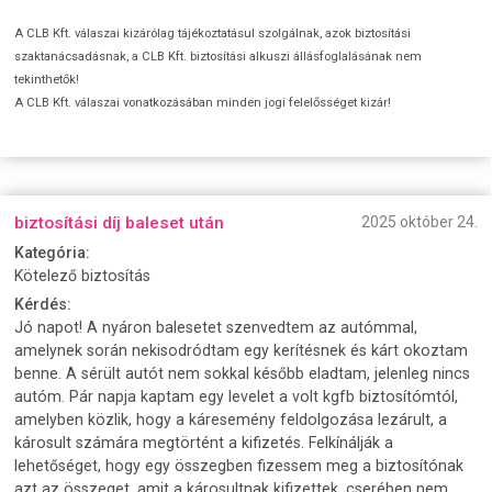
A CLB Kft. válaszai kizárólag tájékoztatásul szolgálnak, azok biztosítási
szaktanácsadásnak, a CLB Kft. biztosítási alkuszi állásfoglalásának nem
tekinthetők!
A CLB Kft. válaszai vonatkozásában minden jogi felelősséget kizár!
biztosítási díj baleset után
2025 október 24.
Kategória:
Kötelező biztosítás
Kérdés:
Jó napot! A nyáron balesetet szenvedtem az autómmal,
amelynek során nekisodródtam egy kerítésnek és kárt okoztam
benne. A sérült autót nem sokkal később eladtam, jelenleg nincs
autóm. Pár napja kaptam egy levelet a volt kgfb biztosítómtól,
amelyben közlik, hogy a káresemény feldolgozása lezárult, a
károsult számára megtörtént a kifizetés. Felkínálják a
lehetőséget, hogy egy összegben fizessem meg a biztosítónak
azt az összeget, amit a károsultnak kifizettek, cserében nem