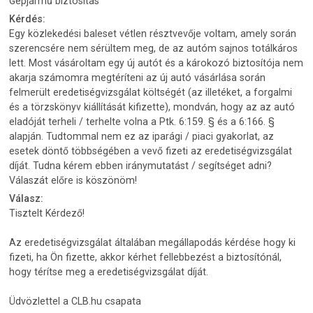
Gépjármű biztosítás
Kérdés:
Egy közlekedési baleset vétlen résztvevője voltam, amely során
szerencsére nem sérültem meg, de az autóm sajnos totálkáros
lett. Most vásároltam egy új autót és a károkozó biztosítója nem
akarja számomra megtéríteni az új autó vásárlása során
felmerült eredetiségvizsgálat költségét (az illetéket, a forgalmi
és a törzskönyv kiállítását kifizette), mondván, hogy az az autó
eladóját terheli / terhelte volna a Ptk. 6:159. § és a 6:166. §
alapján. Tudtommal nem ez az iparági / piaci gyakorlat, az
esetek döntő többségében a vevő fizeti az eredetiségvizsgálat
díját. Tudna kérem ebben iránymutatást / segítséget adni?
Válaszát előre is köszönöm!
Válasz:
Tisztelt Kérdező!
Az eredetiségvizsgálat általában megállapodás kérdése hogy ki
fizeti, ha Ön fizette, akkor kérhet fellebbezést a biztosítónál,
hogy térítse meg a eredetiségvizsgálat díját.
Üdvözlettel a CLB.hu csapata