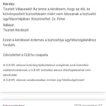
Kérdés:
Tisztelt Válaszadó! Az lenne a kérdésem, hogy az élő, és
kötvényesített biztosításaim miért nem látszanak a biztosító
ügyfélportáljában. Köszönettel: Zs. Péter
Válasz:
Tisztelt Kérdező!
Ezzel a kérdéssel érdemes a biztosítója ügyfélszolgálatához
fordulni.
Üdvözlettel a CLB.hu csapata
A CLB Kft. válaszai kizárólag tájékoztatásul szolgálnak, azok biztosítási
szaktanácsadásnak, a CLB Kft. biztosítási alkuszi állásfoglalásának nem
tekinthetők!
A CLB Kft. válaszai vonatkozásában minden jogi felelősséget kizár!
2025 november 07.