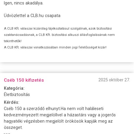
Igen, nincs akadálya.
Üdvözlettel a CLB.hu csapata
A CLB Kft. válaszai kizárólag tájékoztatásul szolgálnak, azok biztosítási
szaktanácsadásnak, a CLB Kft. biztosítási alkuszi állásfoglalásának nem
tekinthetők!
A CLB Kft. válaszai vonatkozásában minden jogi felelősséget kizár!
Cséb 150 kifizetés
2025 október 27.
Kategória:
Életbiztosítás
Kérdés:
Cséb 150 a szerződő elhunyt.Ha nem volt haláleseti
kedvezményezett megjelöllvel a házastárs vagy a jogerős
hagyatéki végzésben megjelölt örökösök kapják meg az
összeget.