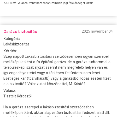
A CLB Kft. válaszai vonatkozásában minden jogi felelősséget kizár!
Garázs biztosítás
2025 november 04.
Kategória:
Lakásbiztosítás
Kérdés:
Szép napot! Lakásbiztosítási szerződésemben ugyan szerepel
melléképületként a fa építésű garázs, de a garázs tudtommal a
településképi szabályzat szerint nem megfelelő helyen van és
így engedélyeztetni vagy a térképen feltüntetni sem lehet.
Esetleges kár (tűz,vihar,stb) vagy a garázsból lopás esetén fizet
e a biztosító? Válaszukat köszönettel, M. Kristóf
Válasz:
Tisztelt Kérdező!
Ha a garázs szerepel a lakásbiztosítási szerződésben
melléképületként, akkor alapvetően biztosítási fedezet alatt áll,