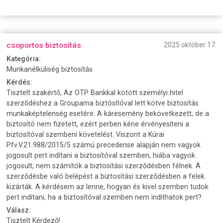
csoportos biztosítás
2025 október 17.
Kategória:
Munkanélküliség biztosítás
Kérdés:
Tisztelt szakértő, Az OTP Bankkal kötött személyi hitel
szerződéshez a Groupama biztósítóval lett kötve biztosítás
munkaképtelenség esetére. A káresemény bekövetkezett, de a
biztosító nem fizetett, ezért perben kéne érvényesíteni a
biztosítóval szembeni követelést. Viszont a Kúrai
Pfv.V.21.988/2015/5 számú precedense alapján nem vagyok
jogosult pert indítani a biztosítóval szemben, hiába vagyok
jogosult, nem számítók a biztosítási szerződésben félnek. A
szerződésbe való belépést a biztosítási szerződésben a felek
kizárták. A kérdésem az lenne, hogyan és kivel szemben tudok
pert indítani, ha a biztosítóval szemben nem indíthatok pert?
Válasz:
Tisztelt Kérdező!