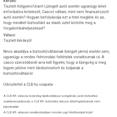
Kérdés:
Tisztelt Hölgyem/Uram! Lízingelt autó esetén ugyanúgy lehet
évfordulóra kötelezőt, Cascot váltani, mint nem finanszírozott
autó esetén? Hogyan befolyásolja ezt a hitel megléte és az,
hogy mindkét biztosítást az eladó üzlet kötötte meg a
forgalombahelyezéssel?
Válasz:
Tisztelt Kérdező!
Nincs akadálya a biztosítóváltásnak lízingelt jármű esetén sem,
ugyanúgy a rendes felmondási feltételek vonatkoznak rá. A
casco szerződésnél arra kell figyelni, hogy a lízingcég is meg
legyen jelölve mint társbiztosított és tudjanak a
biztosítóváltásról.
Üdvözlettel a CLB.hu csapata
A CLB Kft. válaszai kizárólag tájékoztatásul szolgálnak, azok biztosítási
szaktanácsadásnak, a CLB Kft. biztosítási alkuszi állásfoglalásának nem
tekinthetők!
A CLB Kft. válaszai vonatkozásában minden jogi felelősséget kizár!